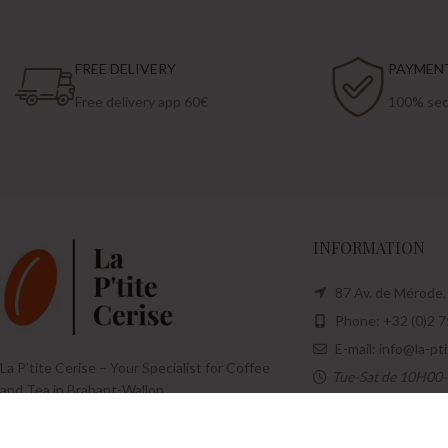
FREE DELIVERY
PAYMEN
Free delivery app 60€
100% sec
INFORMATION
87 Av. de Mérode,
Phone: +32 (0)2 7
E-mail: info@la-pt
La P’tite Cerise – Your Specialist for Coffee
Tue-Sat de 10H00
and Tea in Brabant-Wallon
Facebook
Instagram