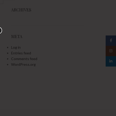
ARCHIVES
META
Face
Log in
Insta
Entries feed
Comments feed
linked
WordPress.org