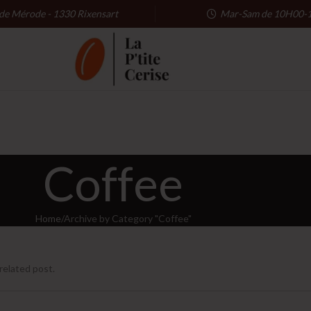
 de Mérode - 1330 Rixensart
Mar-Sam de 10H00-
Coffee
Home
Archive by Category "Coffee"
related post.