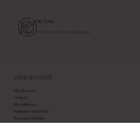
RETURN
14 days right of withdrawal
YOUR ACCOUNT
My account
Orders
My address
Payment methods
Account details
Wishlist