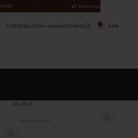
18H00
Suivez-nous
0
COFFEE
TEA
COCOA / CHAI
ACCESSORIES
0,00
€
SEARCH