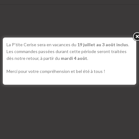
La P’tite Cerise sera en vacances du
19 juillet au 3 août inclus
.
Les commandes passées durant cette période seront traitées
dès notre retour, à partir du
mardi 4 août
.
Merci pour votre compréhension et bel été à tous !