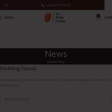
+32 (0)2 759 62 02
0
MENU
0,00
News
Home
Blog
Nothing Found
Apologies, but no results were found. Perhaps searching will help find a
related post.