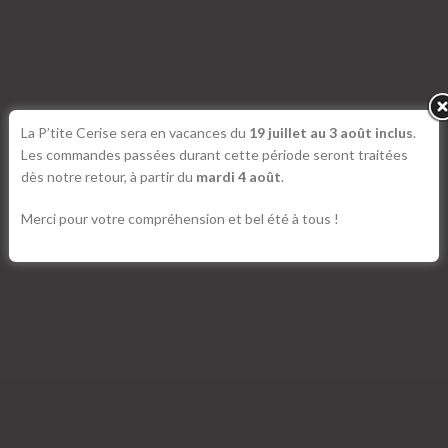
La P’tite Cerise sera en vacances du
19 juillet au 3 août inclus
.
Les commandes passées durant cette période seront traitées
dès notre retour, à partir du
mardi 4 août
.
Merci pour votre compréhension et bel été à tous !