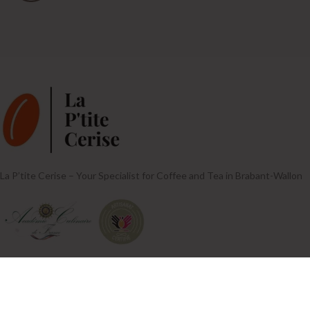
La P’tite Cerise – Your Specialist for Coffee and Tea in Brabant-Wallon
INFORMATION
87 Av. de Mérode, Rixensart