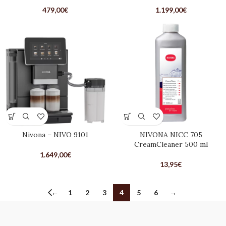
479,00
€
1.199,00
€
Nivona – NIVO 9101
NIVONA NICC 705
CreamCleaner 500 ml
1.649,00
€
13,95
€
←
1
2
3
4
5
6
→