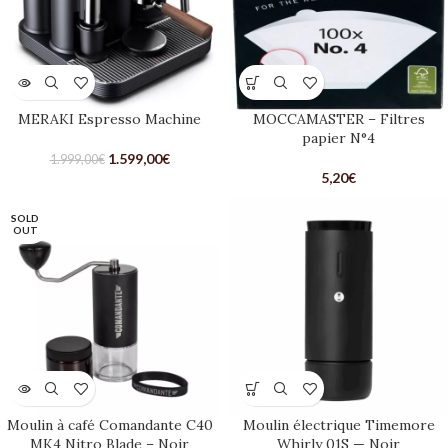
MERAKI Espresso Machine
MOCCAMASTER – Filtres
papier N°4
1.599,00
€
1.999,00
€
5,20
€
SOLD
OUT
Moulin à café Comandante C40
Moulin électrique Timemore
MK4 Nitro Blade – Noir
Whirly 01S — Noir