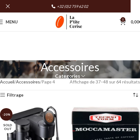
+32 (0)2 759 62 02
0
MENU
0,00
Accessoires
Categories
Accueil
Accessoires
Page 4
Affichage de 37–48 sur 64 résultats
Filtrage
-20%
SOLD
OUT