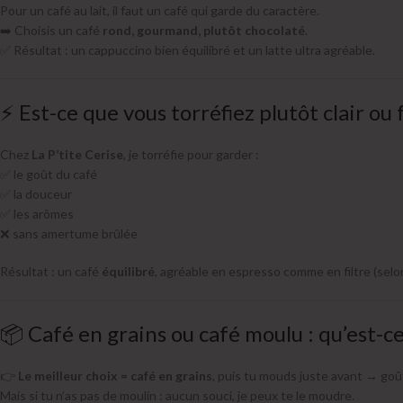
Pour un café au lait, il faut un café qui garde du caractère.
➡️ Choisis un café
rond, gourmand, plutôt chocolaté
.
✅ Résultat : un cappuccino bien équilibré et un latte ultra agréable.
⚡ Est-ce que vous torréfiez plutôt clair ou 
Chez
La P’tite Cerise
, je torréfie pour garder :
✅ le goût du café
✅ la douceur
✅ les arômes
❌ sans amertume brûlée
Résultat : un café
équilibré
, agréable en espresso comme en filtre (selon
📦 Café en grains ou café moulu : qu’est-ce
👉
Le meilleur choix = café en grains
, puis tu mouds juste avant → goû
Mais si tu n’as pas de moulin : aucun souci, je peux te le moudre.