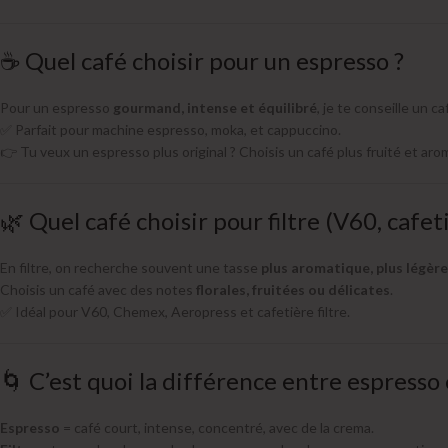
☕ Quel café choisir pour un espresso ?
Pour un espresso
gourmand, intense et équilibré
, je te conseille un 
✅ Parfait pour machine espresso, moka, et cappuccino.
👉 Tu veux un espresso plus original ? Choisis un café plus fruité et aro
🌿 Quel café choisir pour filtre (V60, cafet
En filtre, on recherche souvent une tasse
plus aromatique, plus légère 
Choisis un café avec des notes
florales, fruitées ou délicates
.
✅ Idéal pour V60, Chemex, Aeropress et cafetière filtre.
🌀 C’est quoi la différence entre espresso e
Espresso
= café court, intense, concentré, avec de la crema.