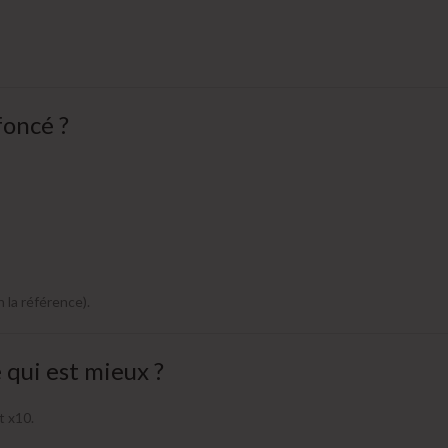
foncé ?
 la référence).
 qui est mieux ?
t x10.