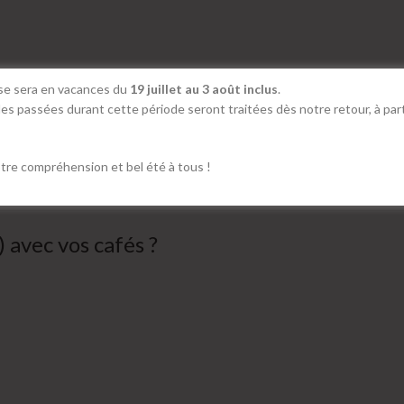
ise sera en vacances du
19 juillet au 3 août inclus
.
 passées durant cette période seront traitées dès notre retour, à par
tre compréhension et bel été à tous !
) avec vos cafés ?