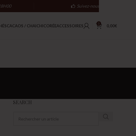
18H00
Suivez-nous
0
HÉS
CACAOS / CHAI
CHICORÉE
ACCESSOIRES
0,00
€
SEARCH