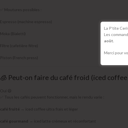
✅ Moutures possibles :
Espresso (machine espresso)
La P’tite Cer
Moka (Bialetti)
Les commandes
août
.
Filtre (cafetière filtre)
Merci pour vo
Piston (French press)
🧊 Peut-on faire du café froid (iced coffee
Oui 😄
✅ Tous les cafés peuvent fonctionner, mais le rendu varie :
café fruité
→ iced coffee ultra frais et léger
café gourmand
→ iced latte crémeux et réconfortant