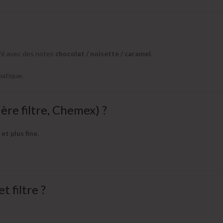
café avec des notes
chocolat / noisette / caramel
.
matique.
ière filtre, Chemex) ?
et plus fine
.
t filtre ?