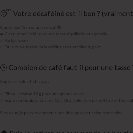
😴 Votre décaféiné est-il bon ? (vraiment
Oui. Et pas “bon pour un déca” 😄
➡️ C’est un vrai café, avec une tasse équilibrée et agréable.
✅ Parfait le soir
✅ Ou si tu veux réduire la caféine sans sacrifier le goût
🕒 Combien de café faut-il pour une tasse 
Repère simple et efficace :
✅
Filtre
: environ
10 g
pour une grande tasse
✅
Espresso double
: environ
15 à 18 g
(selon ton porte-filtre et tes rég
Si tu veux, je peux te donner le bon dosage exact selon ta machine.