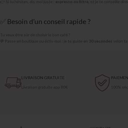
👉 Si tu hésites, dis-moi juste :
espresso ou filtre
, et je te conseille di
✅ Besoin d’un conseil rapide ?
Tu veux être sûr de choisir le bon café ?
💬 Passe en boutique ou écris-moi : je te guide en
30 secondes
selon ta
LIVRAISON GRATUITE
PAIEME
Livraison gratuite app 80€
100% sécu