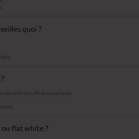
s.
e.
seilles quoi ?
nombre.
 ?
sur des cafés plus vifs et aromatiques.
assique
 ou flat white ?