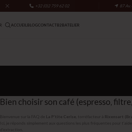
+32 (0)2 759 62 02
87 Av.
R
ACCUEIL
BLOG
CONTACT
B2B
ATELIER
Bien choisir son café (espresso, filtr
Bienvenue sur la FAQ de
La P’tite Cerise
, torréfacteur à
Rixensart (Br
Ici, je réponds simplement aux questions les plus fréquentes pour t’aider
d’extraction.