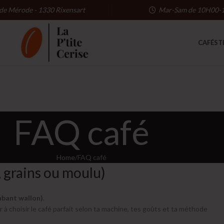
 de Mérode - 1330 Rixensart
Mar-Sam de 10H00-
CAFÉS
T
FAQ café
Home
FAQ café
e, grains ou moulu)
abant wallon)
.
 à choisir le café parfait selon ta machine, tes goûts et ta méthode