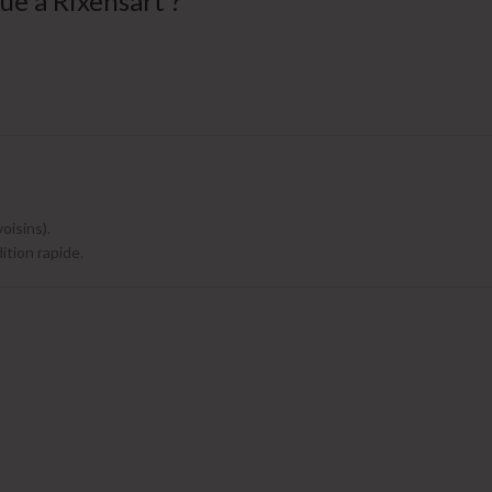
ue à Rixensart ?
oisins).
tion rapide.