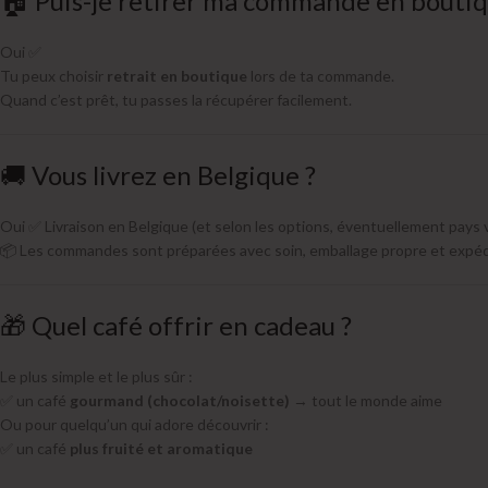
🏠 Puis-je retirer ma commande en boutiq
Oui ✅
Tu peux choisir
retrait en boutique
lors de ta commande.
Quand c’est prêt, tu passes la récupérer facilement.
🚚 Vous livrez en Belgique ?
Oui ✅ Livraison en Belgique (et selon les options, éventuellement pays v
📦 Les commandes sont préparées avec soin, emballage propre et expédi
🎁 Quel café offrir en cadeau ?
Le plus simple et le plus sûr :
✅ un café
gourmand (chocolat/noisette)
→ tout le monde aime
Ou pour quelqu’un qui adore découvrir :
✅ un café
plus fruité et aromatique