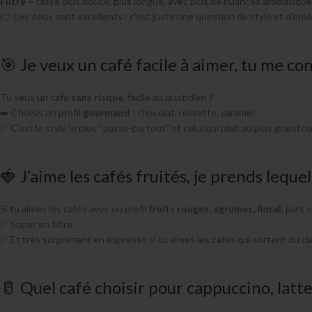
Filtre
= tasse plus douce, plus longue, avec plus de nuances aromatique
👉 Les deux sont excellents : c’est juste une question de style et d’envi
🎯 Je veux un café facile à aimer, tu me con
Tu veux un café
sans risque
, facile au quotidien ?
➡️ Choisis un profil
gourmand
: chocolat, noisette, caramel.
✅ C’est le style le plus “passe-partout” et celui qui plaît au plus grand 
🍓 J’aime les cafés fruités, je prends lequel
Si tu aimes les cafés avec un profil
fruits rouges, agrumes, floral
, pars 
✅ Super en filtre
✅ Et très surprenant en espresso si tu aimes les cafés qui sortent du cl
🥛 Quel café choisir pour cappuccino, latte