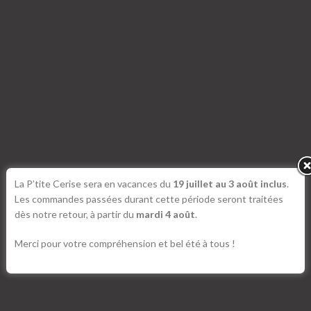
La P’tite Cerise sera en vacances du
19 juillet au 3 août inclus
.
Les commandes passées durant cette période seront traitées
dès notre retour, à partir du
mardi 4 août
.
Merci pour votre compréhension et bel été à tous !