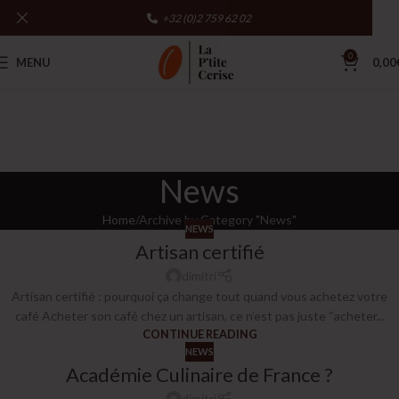
+32 (0)2 759 62 02
0
MENU
0,00
News
Home
Archive by Category "News"
NEWS
Artisan certifié
dimitri
Artisan certifié : pourquoi ça change tout quand vous achetez votre
café Acheter son café chez un artisan, ce n’est pas juste “acheter...
CONTINUE READING
NEWS
Académie Culinaire de France ?
dimitri