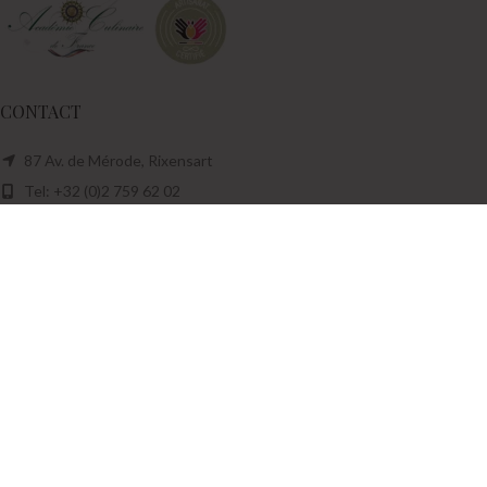
CONTACT
87 Av. de Mérode, Rixensart
Tel: +32 (0)2 759 62 02
Mail: info@la-ptite-cerise.be
Mar-Sam de 10H00-18H00
Facebook
Instagram
CONDITIONS
Livraison
CGV & Mentions légales
Droit de rétractation
RGPD