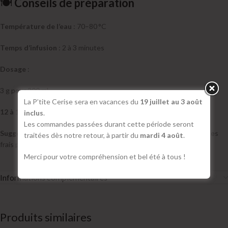
🍽️
Conseils de préparation
Température de l’eau
: 70–80 °C
Temps d’infusion
: 2 à 3 minutes
Dosage
:
3 g pour 200 ml
La P’tite Cerise sera en vacances du
19 juillet au 3 août
12 à 15 g par litre
inclus
.
Les commandes passées durant cette période seront
Suggestion
: à déguster chaud ou glacé, avec quelques fruits rouges
traitées dès notre retour, à partir du
mardi 4 août
.
frais pour un effet « mocktail »
Merci pour votre compréhension et bel été à tous !
Informations complémentaires
Produits similaires