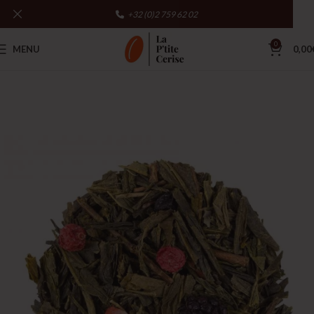
+32 (0)2 759 62 02
0
MENU
0,00