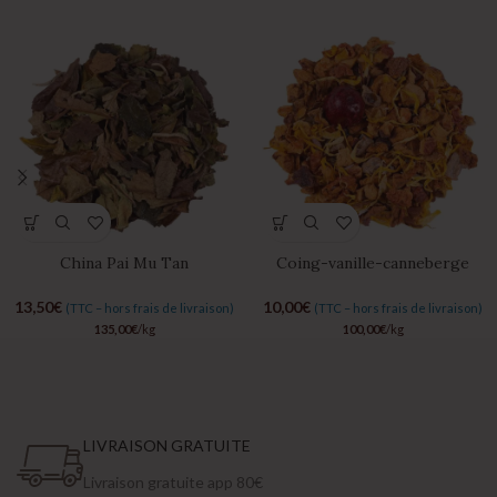
China Pai Mu Tan
Coing-vanille-canneberge
13,50
€
10,00
€
(TTC – hors frais de livraison)
(TTC – hors frais de livraison)
135,00
€
/kg
100,00
€
/kg
LIVRAISON GRATUITE
Livraison gratuite app 80€