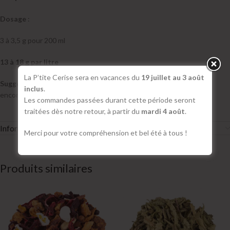
Dosage
:
3 à 3,5 g pour 200 ml
13 à 18 g par litre
La P’tite Cerise sera en vacances du
19 juillet au 3 août
Suggestion
: se déguste nature ou avec une cuillère de miel pour
inclus
.
encore plus de douceur
Les commandes passées durant cette période seront
traitées dès notre retour, à partir du
mardi 4 août
.
Informations complémentaires
Merci pour votre compréhension et bel été à tous !
Produits similaires