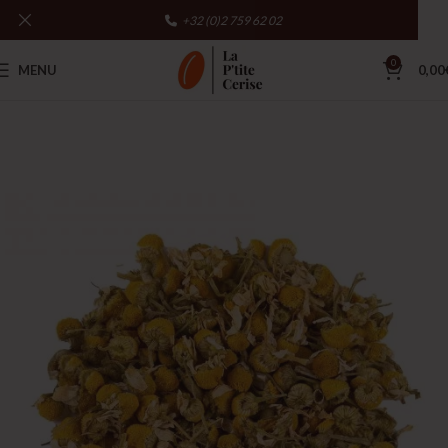
+32 (0)2 759 62 02
0
MENU
0,00