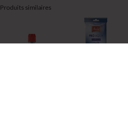
Produits similaires
Durgol – Universal 125 ml |
Melitta PRO AQUA pour
Détartrant
machines à expresso
automatiques
2,99
€
(TTC – hors frais de livraison)
13,50
€
(TTC – hors frais de livraison)