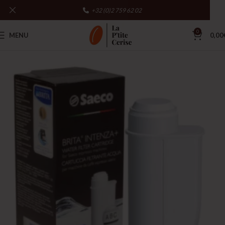
+32 (0)2 759 62 02
0
MENU
0,00