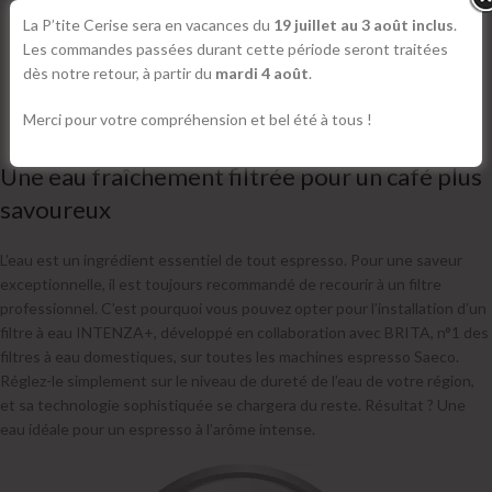
La P’tite Cerise sera en vacances du
19 juillet au 3 août inclus
.
Les commandes passées durant cette période seront traitées
dès notre retour, à partir du
mardi 4 août
.
Merci pour votre compréhension et bel été à tous !
Une eau fraîchement filtrée pour un café plus
savoureux
L’eau est un ingrédient essentiel de tout espresso. Pour une saveur
exceptionnelle, il est toujours recommandé de recourir à un filtre
professionnel. C’est pourquoi vous pouvez opter pour l’installation d’un
filtre à eau INTENZA+, développé en collaboration avec BRITA, n°1 des
filtres à eau domestiques, sur toutes les machines espresso Saeco.
Réglez-le simplement sur le niveau de dureté de l’eau de votre région,
et sa technologie sophistiquée se chargera du reste. Résultat ? Une
eau idéale pour un espresso à l’arôme intense.