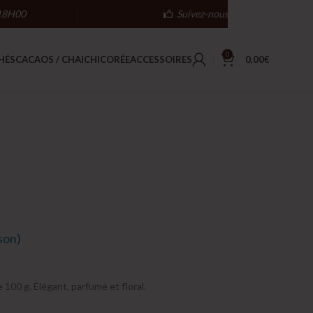
18H00
Suivez-nous
0
HÉS
CACAOS / CHAI
CHICORÉE
ACCESSOIRES
0,00
€
ison)
 100 g. Élégant, parfumé et floral.