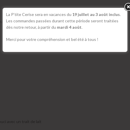
La P’tite Cerise sera en vacances du
19 juillet au 3 août inclus
.
Les commandes passées durant cette période seront traitées
eurs de bleuet
dès notre retour, à partir du
mardi 4 août
.
Merci pour votre compréhension et bel été à tous !
i avec un trait de lait