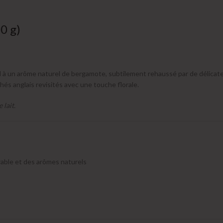
0 g)
à un arôme naturel de bergamote, subtilement rehaussé par de délicates f
és anglais revisités avec une touche florale.
 lait.
rable et des arômes naturels