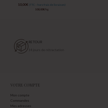
10,00
€
11,00
€
(TTC – hors frais de livraison)
(TTC
100,00
€
/kg
RETOUR
14 jours de rétractation
VOTRE COMPTE
Mon compte
Commandes
Mes adresses