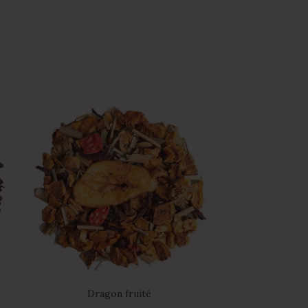
Dragon fruité
G