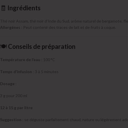
🧾
Ingrédients
Thé noir Assam, thé noir d’Inde du Sud, arôme naturel de bergamote, fl
Allergènes
: Peut contenir des traces de lait et de fruits à coque.
🍽️
Conseils de préparation
Température de l’eau
: 100 °C
Temps d’infusion
: 3 à 5 minutes
Dosage
:
3 g pour 200 ml
12 à 15 g par litre
Suggestion
: se déguste parfaitement chaud, nature ou légèrement adouc