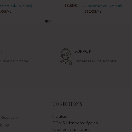
18,50
€
ors frais de livraison)
(TTC – hors frais de livraison)
,00
€
/kg
185,00
€
/kg
NT
SUPPORT
risé par Stripe
Par email ou téléphone
CONDITIONS
Livraison
 Rixensart
CGV & Mentions légales
62 02
Droit de rétractation