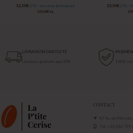
12,50
€
13,50
€
(TTC – hors frais de livraison)
(TTC – h
125,00
€
/kg
135
LIVRAISON GRATUITE
PAIEME
Livraison gratuite app 80€
100% sécu
CONTACT
87 Av. de Mérode,
Tel: +32 (0)2 759 