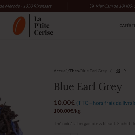
 de Mérode - 1330 Rixensart
Mar-Sam de 10H00-
CAFÉS
T
Accueil
Thés
Blue Earl Grey
Blue Earl Grey
10,00
€
(TTC – hors frais de livra
100,00
€
/kg
Thé noir à la bergamote & bleuet. Sachet de