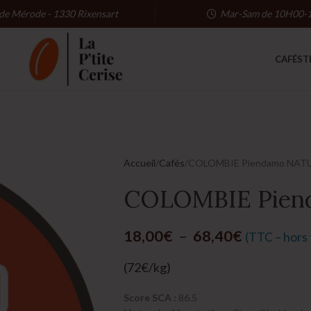
 de Mérode - 1330 Rixensart
Mar-Sam de 10H00-
CAFÉS
T
Accueil
Cafés
COLOMBIE Piendamo NAT
COLOMBIE Pien
18,00
€
–
68,40
€
(TTC – hors f
(72€/kg)
Score SCA :
86.5