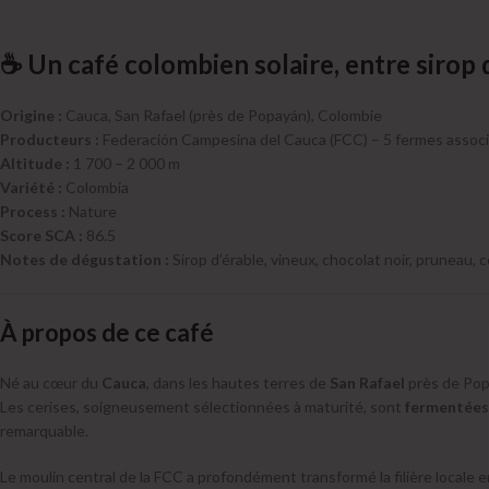
☕ Un café colombien solaire, entre sirop 
Origine :
Cauca, San Rafael (près de Popayán), Colombie
Producteurs :
Federación Campesina del Cauca (FCC) – 5 fermes assoc
Altitude :
1 700 – 2 000 m
Variété :
Colombia
Process :
Nature
Score SCA :
86.5
Notes de dégustation :
Sirop d’érable, vineux, chocolat noir, pruneau,
À propos de ce café
Né au cœur du
Cauca
, dans les hautes terres de
San Rafael
près de Popa
Les cerises, soigneusement sélectionnées à maturité, sont
fermentées 
remarquable.
Le moulin central de la FCC a profondément transformé la filière locale