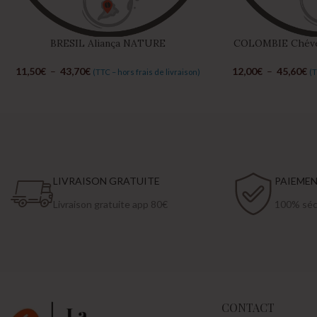
BRESIL Aliança NATURE
COLOMBIE Chéver
11,50
€
–
43,70
€
12,00
€
–
45,60
€
(TTC – hors frais de livraison)
(T
LIVRAISON GRATUITE
PAIEME
Livraison gratuite app 80€
100% sécu
CONTACT