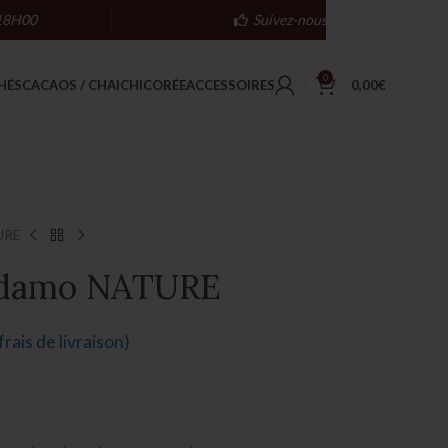
18H00
Suivez-nous
0
HÉS
CACAOS / CHAI
CHICORÉE
ACCESSOIRES
0,00
€
URE
damo NATURE
rais de livraison)