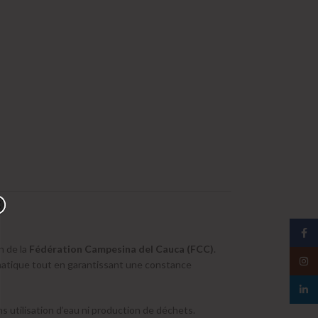
Face
n de la
Fédération Campesina del Cauca (FCC)
.
Insta
omatique tout en garantissant une constance
linked
ns utilisation d’eau ni production de déchets.