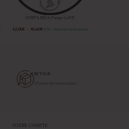
COSTA RICA Fuego LAVE
ETHIOPI
12,00
€
–
45,60
€
13,00
€
–
49,40
)
(TTC – hors frais de livraison)
RETOUR
14 jours de rétractation
VOTRE COMPTE