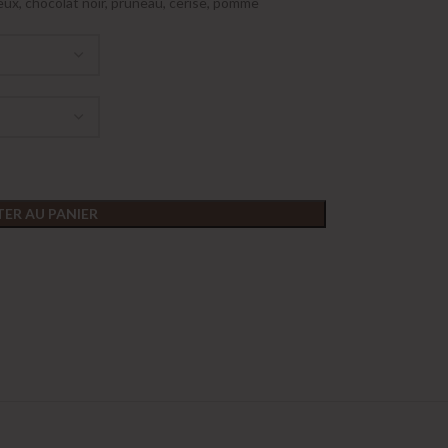
neux, chocolat noir, pruneau, cerise, pomme
ER AU PANIER