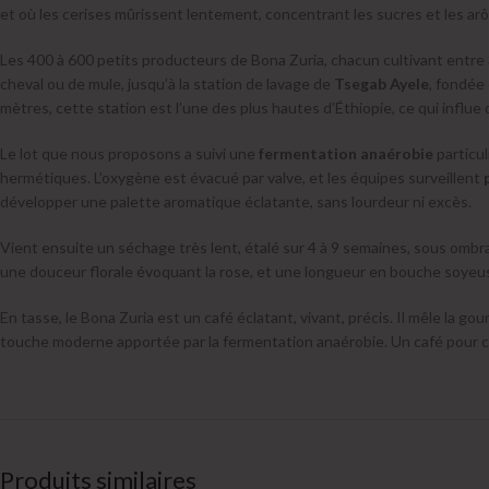
et où les cerises mûrissent lentement, concentrant les sucres et les ar
Les 400 à 600 petits producteurs de Bona Zuria, chacun cultivant entre 
cheval ou de mule, jusqu’à la station de lavage de
Tsegab Ayele
, fondée
mètres, cette station est l’une des plus hautes d’Éthiopie, ce qui influe d
Le lot que nous proposons a suivi une
fermentation anaérobie
particul
hermétiques. L’oxygène est évacué par valve, et les équipes surveillent
développer une palette aromatique éclatante, sans lourdeur ni excès.
Vient ensuite un séchage très lent, étalé sur 4 à 9 semaines, sous ombrag
une douceur florale évoquant la rose, et une longueur en bouche soyeu
En tasse, le Bona Zuria est un café éclatant, vivant, précis. Il mêle la 
touche moderne apportée par la fermentation anaérobie. Un café pour ceu
Produits similaires