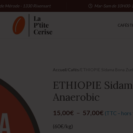
 de Mérode - 1330 Rixensart
Mar-Sam de 10H00-
CAFÉS
T
Accueil
Cafés
ETHIOPIE Sidama Bona Zuri
ETHIOPIE Sidama
Anaerobic
15,00
€
–
57,00
€
(TTC – hors f
(60€/kg)