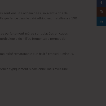
Face
Insta
lles sont ensuite acheminées, souvent à dos de
d’expérience dans le café éthiopien. Installée à 2 190
linked
rises parfaitement mûres sont placées en cuves
e méticuleuse du milieu fermentaire permet de
omplexité remarquable : un fruité tropical lumineux,
expérience typiquement sidamienne, mais avec une