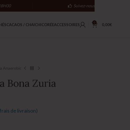
18H00
Suivez-nous
0
HÉS
CACAOS / CHAI
CHICORÉE
ACCESSOIRES
0,00
€
a Anaerobic
 Bona Zuria
rais de livraison)