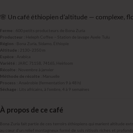
🌸 Un café éthiopien d’altitude — complexe, f
Ferme
: 600 petits producteurs de Bona Zuria
Producteur
: Heleph Coffee – Station de lavage Ayele Tulu
Région
: Bona Zuria, Sidamo, Éthiopie
Altitude
: 2130–2350 m
Espèce
: Arabica
Variété
: JARC 71158, 74165, Heirloom
Récolte
: Novembre à janvier
Méthode de récolte
: Manuelle
Process
: Anaérobie (fermentation 9 à 48 h)
Séchage
: Lits africains, à l’ombre, 4 à 9 semaines
À propos de ce café
Bona Zuria fait partie de ces terroirs éthiopiens qui marient altitude e
au cœur d’un relief montagneux formé de sols nitisols riches et profond