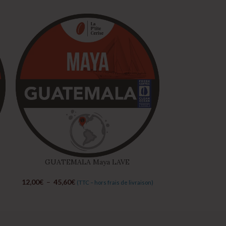
GUATEMALA Maya LAVE
MEXIQUE Sueñ
Wa
12,00
€
–
45,60
€
(TTC – hors frais de livraison)
12,50
€
–
47,50