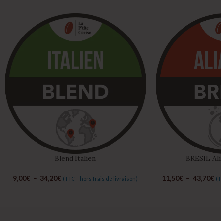
Blend Italien
BRESIL Al
9,00
€
–
34,20
€
11,50
€
–
43,70
€
(TTC – hors frais de livraison)
(T